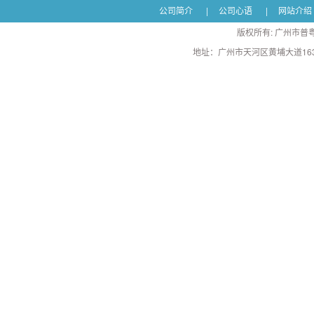
公司简介
|
公司心语
|
网站介绍
版权所有: 广州市普粤
地址：广州市天河区黄埔大道163号