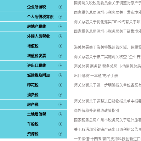
国务院关税税则委员会关于调整对原产
企业所得税
国家税务总局深圳市税务局关于发布境
个人所得税常识
海关总署关于优化落实TIR公约有关事
房地产税收
国家税务总局深圳市税务局关于征集境
外籍人员税收
增值税
海关总署关于海关特殊监管区域、保税
增值税发票
海关总署关于推广实施海关核查 “企业自
进出口税收
海关总署 商务部 税务总局 市场监管
城建税及附加
出口退税“一本通”电子手册
印花税
海关总署关于进一步明确报关单位备案有关事
消费税
海关总署关于调整进口货物报关单申报要求
房产税
稳外贸稳外资税收政策指引
土地增值税
国家税务总局广州市税务局关于境外旅客
车船税
关于取消部分钢铁产品出口退税的公告 财
资源税
一图读懂“十四五”期间支持科技创新进