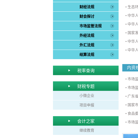
财经法规
•
生态
•
中华
财会探讨
•
中华
市场监管法规
•
国家
外经法规
•
中华
外汇法规
•
中华
结算法规
内资
税率查询
•
市场
财税专题
•
市场监
小微企业
•
广东
•
国家
项目申报
•
食品
会计之家
•
市场
继续教育