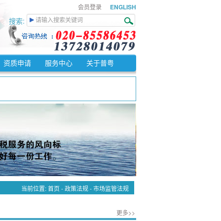
会员登录
ENGLISH
搜索:
资质申请
服务中心
关于普粤
。
%征收率征收增值税。
免征增值税。
纳增值税税额。
当前位置:
首页
-
政策法规
-
市场监管法规
更多>>