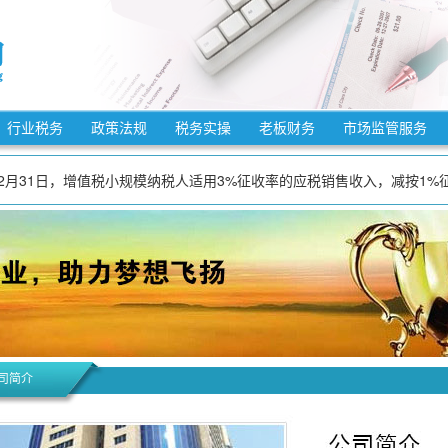
法》自2025年12月25日起施行。
法》自2025年10月15日起施行。
7年12月31日，适用3%预征率的预缴增值税项目，减按1%预征率预缴增值税
行业税务
政策法规
税务实操
老板财务
市场监管服务
5年9月27日起施行。
7年12月31日，增值税小规模纳税人适用3%征收率的应税销售收入，减按1
7年12月31日，对月销售额10万元以下（含本数）的增值税小规模纳税人，
3月1日起施行。
施条例》自2026年1月1日起施行。
7年12月31日，允许先进制造业企业按照当期可抵扣进项税额加计5%抵减应
自2026年1月1日起施行。
法》自2025年12月25日起施行。
法》自2025年10月15日起施行。
司简介